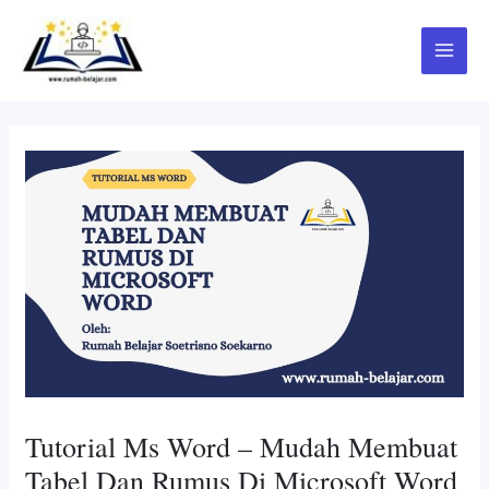
Skip
Post
Main
to
navigation
Menu
content
Tutorial Ms Word – Mudah Membuat
Tabel Dan Rumus Di Microsoft Word