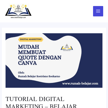
Skip
Post
Main
to
navigation
Menu
content
TUTORIAL DIGITAL
MARKETING – BELAJAR