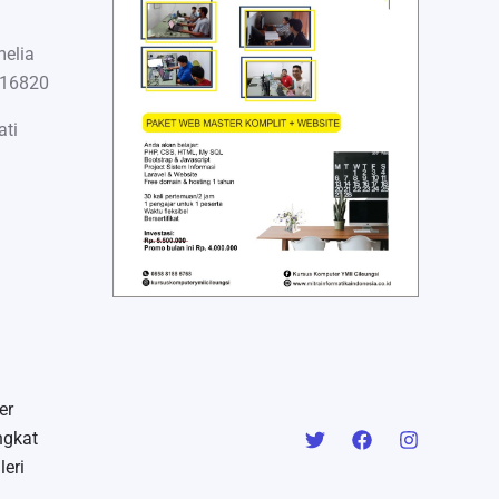
melia
 16820
ati
er
ngkat
leri