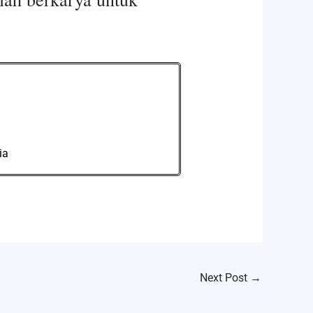
ia
Next Post
→