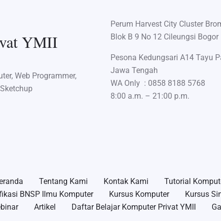
Perum Harvest City Cluster Bro
ivat YMII
Blok B 9 No 12 Cileungsi Bogor
Pesona Kedungsari A14 Tayu P
Jawa Tengah
puter, Web Programmer,
WA Only :
0858 8188 5768
 Sketchup
8:00 a.m. – 21:00 p.m.
eranda
Tentang Kami
Kontak Kami
Tutorial Komput
ifikasi BNSP Ilmu Komputer
Kursus Komputer
Kursus Si
binar
Artikel
Daftar Belajar Komputer Privat YMII
Ga