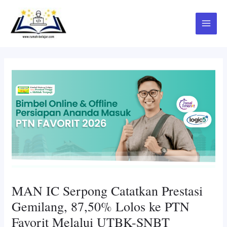
Skip
Post
Main
to
navigation
Menu
content
MAN IC Serpong Catatkan Prestasi
Gemilang, 87,50% Lolos ke PTN
Favorit Melalui UTBK-SNBT