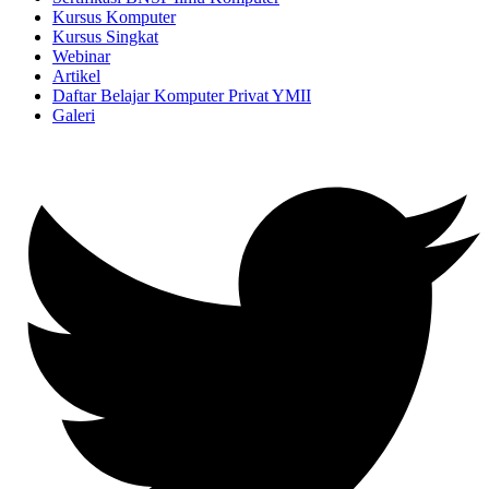
Kursus Komputer
Kursus Singkat
Webinar
Artikel
Daftar Belajar Komputer Privat YMII
Galeri