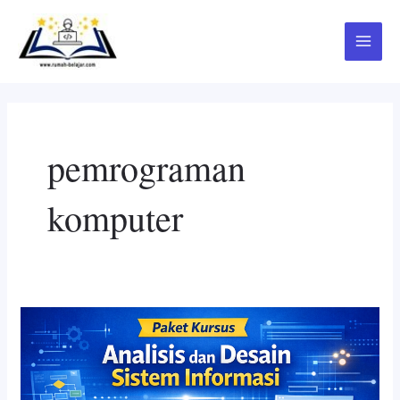
Skip
Main
to
Menu
content
pemrograman
komputer
Kursus
Analisis
dan
Desain