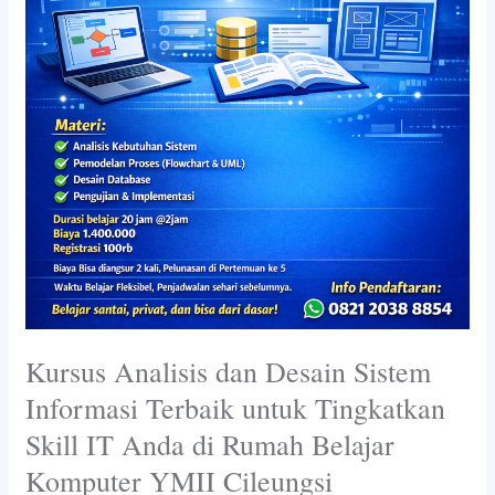
Sistem
Informasi
Terbaik
untuk
Tingkatkan
Skill
IT
Anda
di
Rumah
Belajar
Komputer
YMII
Cileungsi
Kursus Analisis dan Desain Sistem
Informasi Terbaik untuk Tingkatkan
Skill IT Anda di Rumah Belajar
Komputer YMII Cileungsi