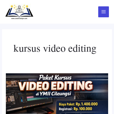
Skip
Main
to
Menu
content
kursus video editing
Pentingnya
Kursus
Video
Editing
di
Rumah
Belajar