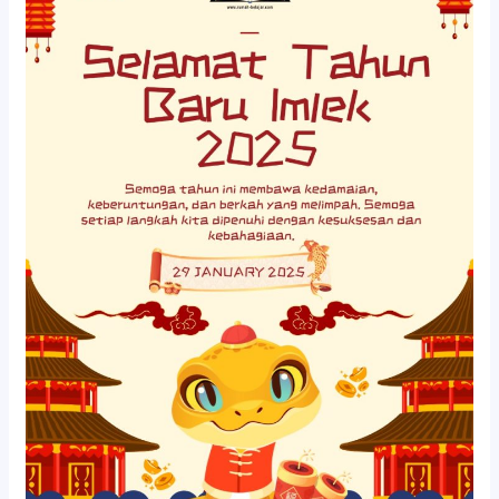
Fa
Cai!
Selamat
Tahun
Baru
Imlek
2025