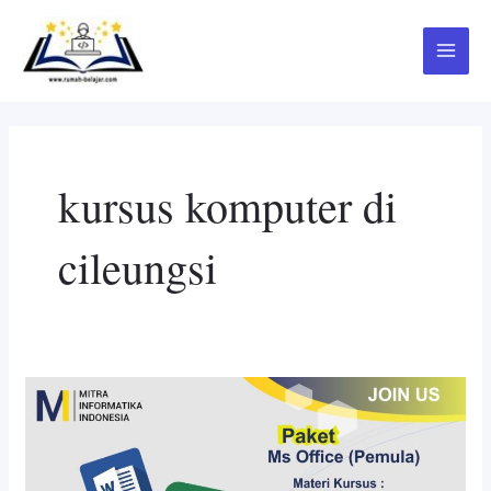
Skip
Main
to
Menu
content
kursus komputer di
cileungsi
Tempat
Belajar
Komputer
MS