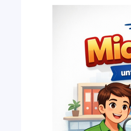
Belajar
Microsoft
Office
untuk
Administrasi
Perkantoran
di
Rumah
Belajar
Komputer
YMII
Cileungsi