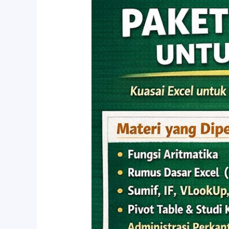
Cleaning
with
Excel:
10
Cara
Membersihkan
Data
di
Microsoft
Excel
Agar
Analisis
Lebih
Akurat