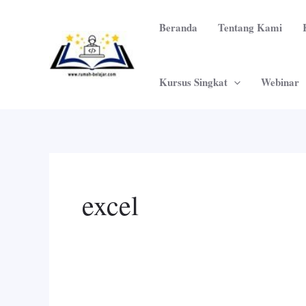
Skip
Post
to
pagination
Beranda
Tentang Kami
content
Kursus Singkat
Webinar
excel